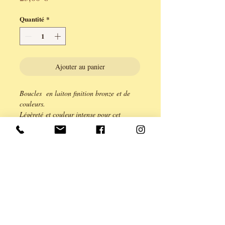
Quantité
*
Ajouter au panier
Boucles en laiton finition bronze et de
couleurs.
Légèreté et couleur intense pour cet
ensemble de laiton et de perles anisées et
de verre.
Fermoir dormeuse.
longueur 5,5 cm.
Série limitée à 2 exemplaires.
Création ANE & YOU, garantie sans
cadium Plomb, nickel.