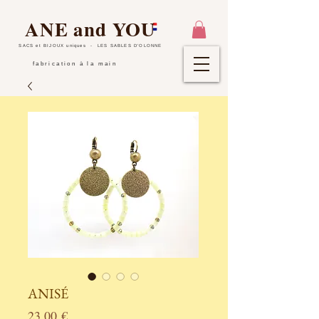
ANE and YOU
SACS et BIJOUX uniques
- LES SABLES D'OLONNE
fabrication à la main
ANISÉ
Prix
23,00 €