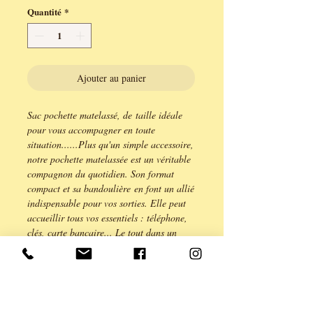
Quantité
*
Ajouter au panier
Sac pochette matelassé, de taille idéale
pour vous accompagner en toute
situation......Plus qu'un simple accessoire,
notre pochette matelassée est un véritable
compagnon du quotidien. Son format
compact et sa bandoulière en font un allié
indispensable pour vos sorties. Elle peut
accueillir tous vos essentiels : téléphone,
clés, carte bancaire... Le tout dans un
écrin de douceur, qui apportera une
touche d'élégance à toutes vos tenues.
Rabat en cuir vernis et corps du sac en
néoprène mordoré, intérieur en coton