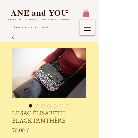
ANE and YOU
SACS et BIJOUX uniques
- LES SABLES D'OLONNE
fabrication à la main
LE SAC ÉLISABETH
BLACK PANTHÈRE
Prix
70,00 €