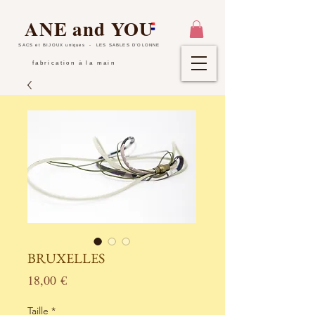
ANE and YOU
SACS et BIJOUX uniques
- LES SABLES D'OLONNE
fabrication à la main
BRUXELLES
Prix
18,00 €
Taille
*