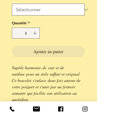
Quantité
*
Ajouter au panier
Suptile harmonie de cuir et de
suédine pour un style raffiné et original.
Ce bracelet s'enlace deux fois autour de
votre poignet et s'unit par un fermoir
aimanté qui facilite son utilisation au
quotidien.
Il existe en 3 tailles pour s'accorder à
votre poignet.
S pour une longueur de 33,5cm, M pour
une longueur de 36cm et L pour