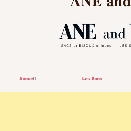
ANE an
SACS et BIJOUX uniques
- LES 
Accueil
Les Sacs