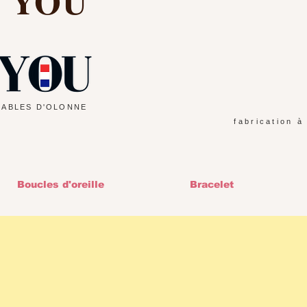
d YOU
SABLES D'OLONNE
fabrication à
Boucles d'oreille
Bracelet