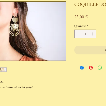
COQUILLE D
Prix
23,00 €
Quantité
*
A
rles.
 de laiton et métal peint.