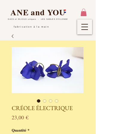
ANE and YOU
SACS et BIJOUX uniques
- LES SABLES D'OLONNE
fabrication à la main
CRÉOLE ÉLECTRIQUE
Prix
23,00 €
Quantité
*