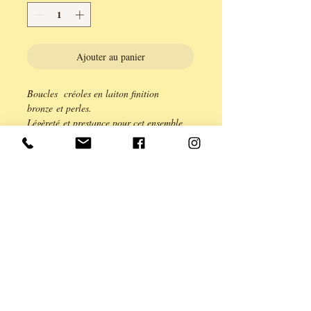
Ajouter au panier
Boucles créoles en laiton finition
bronze et perles.
Légèreté et prestance pour cet ensemble
d'acrylique et de laiton.
Fermoir créole.
longueur 4 cm.
Série limitée à 2 exemplaires.
Création ANE & YOU, garantie sans
cadium Plomb, nickel.