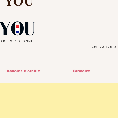
d YOU
SABLES D'OLONNE
fabrication à
Boucles d'oreille
Bracelet