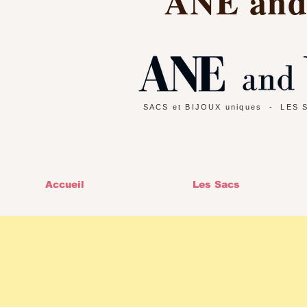
ANE an
SACS et BIJOUX uniques
- LES 
Accueil
Les Sacs