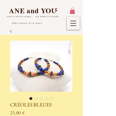
ANE and YOU
SACS et BIJOUX uniques
- LES SABLES D'OLONNE
fabrication à la main
CRÉOLES BLEUES
Prix
23,00 €