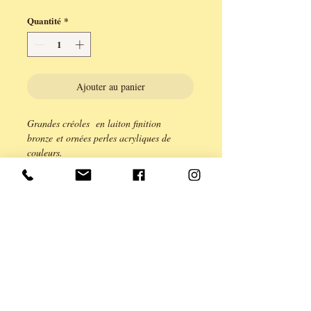
Quantité
*
Ajouter au panier
Grandes créoles en laiton finition
bronze et ornées perles acryliques de
couleurs.
Légèreté et couleur chaudes pour cet
ensemble de laiton et de perles boules.
Fermoir créole.
longueur 5cm.
Série limitée à 2 exemplaires.
Création ANE & YOU, garantie sans
cadium Plomb, nickel.