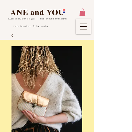
ANE and YOU
SACS et BIJOUX uniques
- LES SABLES D'OLONNE
fabrication à la main