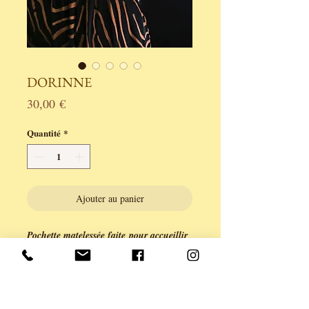
DORINNE
Prix
30,00 €
Quantité
*
Ajouter au panier
Pochette matelessée faite pour accueillir
et protèger vos petits trésors... et secrets.
Confectionné à la main dans mon atelier
aux Sables d'Olonne.
Chaque pochette est une création unique
de ANE & YOU.