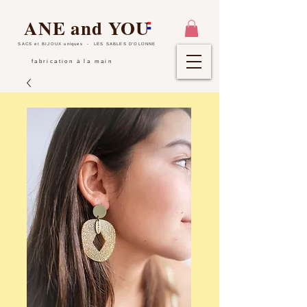
ANE and YOU
SACS et BIJOUX uniques
- LES SABLES D'OLONNE
fabrication à la main