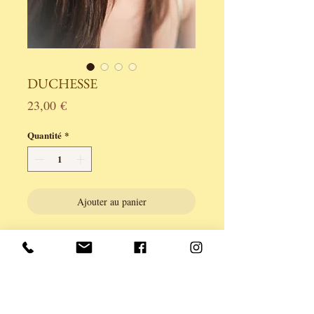
DUCHESSE
Prix
23,00 €
Quantité
*
Ajouter au panier
Boucles en laiton finition bronze et
perles.
Légèreté et prestance pour cet ensemble
de laiton et d'acrylique.
Fermoir poussoir .