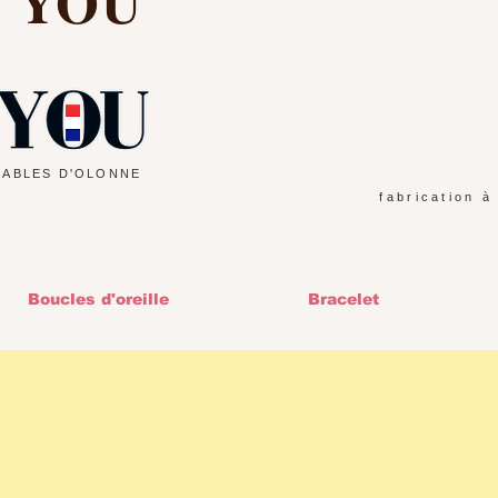
d YOU
SABLES D'OLONNE
fabrication à
Boucles d'oreille
Bracelet