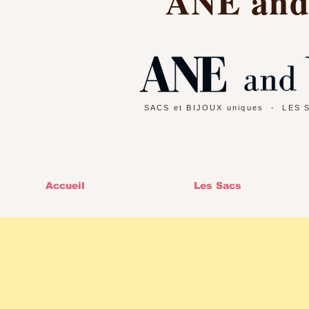
ANE an
SACS et BIJOUX uniques
- LES 
Accueil
Les Sacs