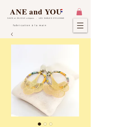
ANE and YOU
SACS et BIJOUX uniques
- LES SABLES D'OLONNE
fabrication à la main