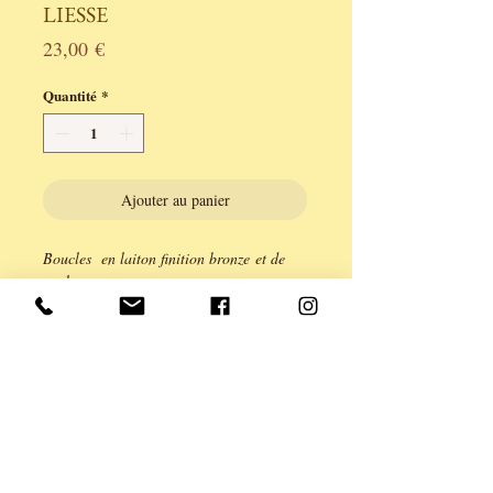
LIESSE
Prix
23,00 €
Quantité
*
Ajouter au panier
Boucles en laiton finition bronze et de
couleurs.
Légèreté et couleur intense pour cet
ensemble de laiton et d'or et d'acrylique.
Fermoir poussoir.
longueur 4,5cm.
Série limitée à 2 exemplaires.
Création ANE & YOU, garantie sans
cadium Plomb, nickel.