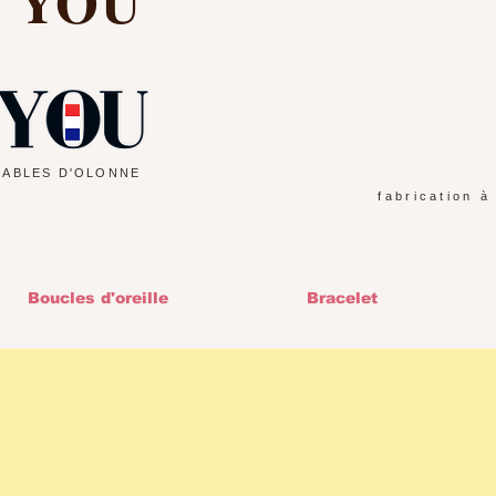
d YOU
SABLES D'OLONNE
fabrication à
Boucles d'oreille
Bracelet