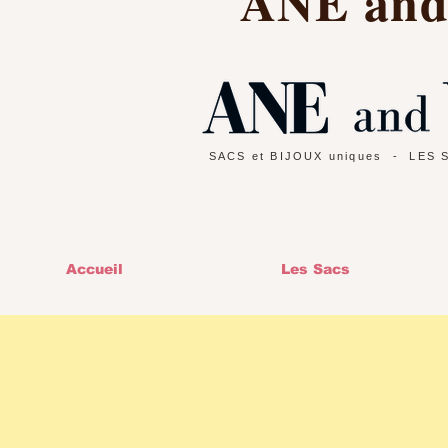
ANE an
SACS et BIJOUX uniques
- LES 
Accueil
Les Sacs