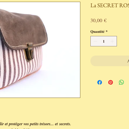
La SECRET RO
Prix
30,00 €
Quantité
*
A
 et protèger vos petits trésors... et secrets.