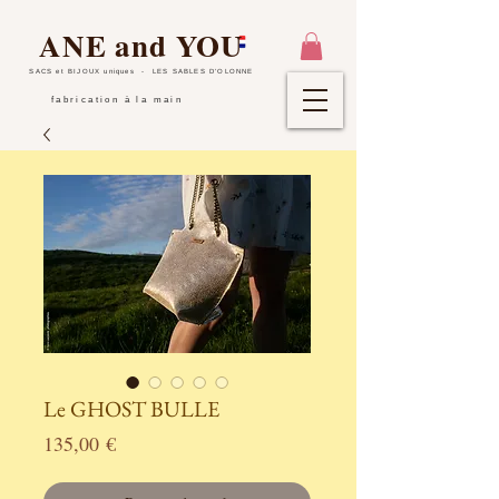
ANE and YOU
SACS et BIJOUX uniques
- LES SABLES D'OLONNE
fabrication à la main
Le GHOST BULLE
Prix
135,00 €