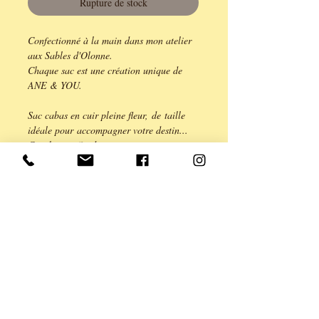
Rupture de stock
Confectionné à la main dans mon atelier
aux Sables d'Olonne.
Chaque sac est une création unique de
ANE & YOU.
Sac cabas en cuir pleine fleur, de taille
idéale pour accompagner votre destin...
Cuir beige effet doré, intérieur en coton
assorti.
Fermoir à clip magnétique.
Dimension 30cmx27cm pour une capacité
de souflet de 12cm.
Double anse chaîne en laiton bronze
permettant un double porté : épaule ou
cross-body.