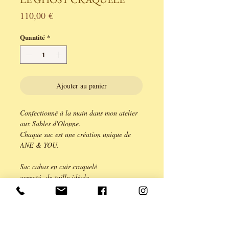
Prix
110,00 €
Quantité
*
Ajouter au panier
Confectionné à la main dans mon atelier
aux Sables d'Olonne.
Chaque sac est une création unique de
ANE & YOU.
Sac cabas en cuir craquelé
argenté, de taille idéale
pour accompagner votre destin...
cuir en pleine fleur, finition argenté
vieilli, intérieur en coton ananas.
Fermoir à clip magnétique.