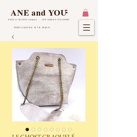
ANE and YOU
SACS et BIJOUX uniques
- LES SABLES D'OLONNE
fabrication à la main
LE GHOST CRAQUELÉ