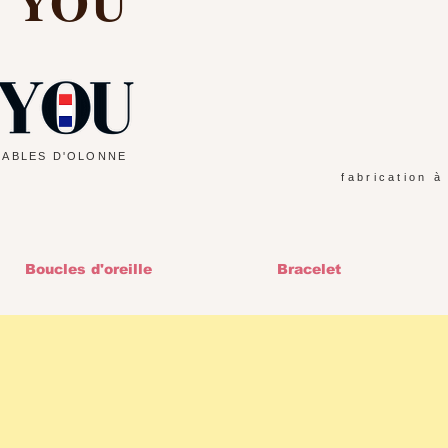
d YOU
SABLES D'OLONNE
fabrication à
Boucles d'oreille
Bracelet