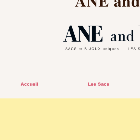
ANE an
SACS et BIJOUX uniques
- LES 
Accueil
Les Sacs