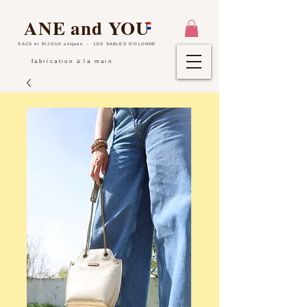
ANE and YOU
SACS et BIJOUX uniques
- LES SABLES D'OLONNE
fabrication à la main