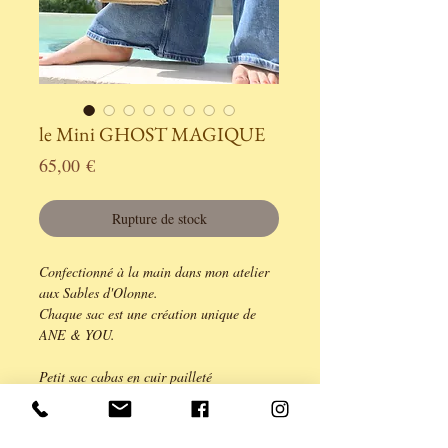
le Mini GHOST MAGIQUE
Prix
65,00 €
Rupture de stock
Confectionné à la main dans mon atelier
aux Sables d'Olonne.
Chaque sac est une création unique de
ANE & YOU.
Petit sac cabas en cuir pailleté
doré, de taille
minimale pour accompagner vos soirées
et balades ...