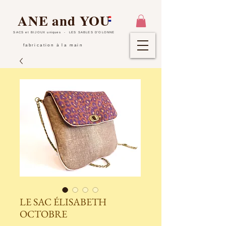
ANE and YOU
SACS et BIJOUX uniques
- LES SABLES D'OLONNE
fabrication à la main
LE SAC ÉLISABETH
OCTOBRE