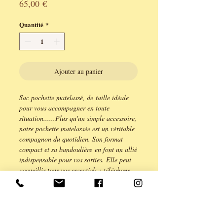
Prix
65,00 €
Quantité
*
Ajouter au panier
Sac pochette matelassé, de taille idéale
pour vous accompagner en toute
situation......Plus qu'un simple accessoire,
notre pochette matelassée est un véritable
compagnon du quotidien. Son format
compact et sa bandoulière en font un allié
indispensable pour vos sorties. Elle peut
accueillir tous vos essentiels : téléphone,
clés, carte bancaire... Le tout dans un
écrin de douceur, qui apportera une
touche d'élégance à toutes vos tenues.