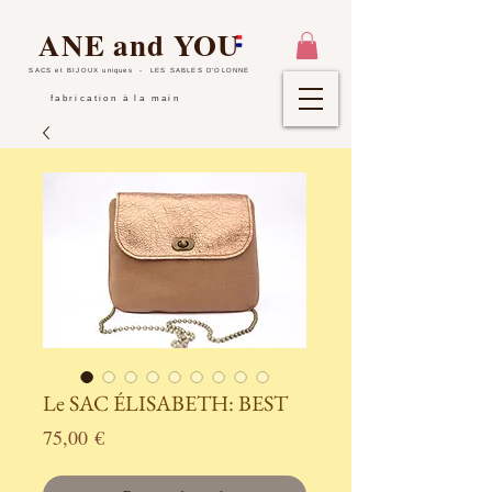
ANE and YOU
SACS et BIJOUX uniques
- LES SABLES D'OLONNE
fabrication à la main
Le SAC ÉLISABETH: BEST
Prix
75,00 €