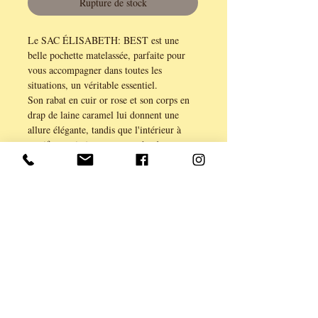
Rupture de stock
Le SAC ÉLISABETH: BEST est une
belle pochette matelassée, parfaite pour
vous accompagner dans toutes les
situations, un véritable essentiel.
Son rabat en cuir or rose et son corps en
drap de laine caramel lui donnent une
allure élégante, tandis que l'intérieur à
motif assorti ajoute une touche de
fantaisie.
Avec des dimensions de 25cmx19cm et
une longueur de chaine de 120cm, il est
idéal pour toutes vos sorties.
Cette création ANE & YOU est une
véritable ode poétique au quotidien, un
accessoire artisanal fait main qui ne
manquera pas de vous séduire.