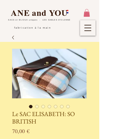
ANE and YOU
SACS et BIJOUX uniques
- LES SABLES D'OLONNE
fabrication à la main
Le SAC ELISABETH: SO
BRITISH
Prix
70,00 €