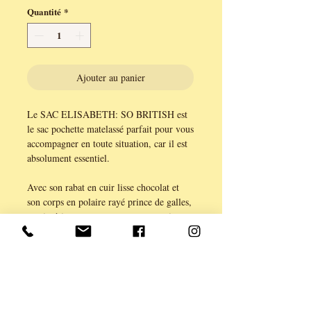
Quantité
*
Ajouter au panier
Le SAC ELISABETH: SO BRITISH est
le sac pochette matelassé parfait pour vous
accompagner en toute situation, car il est
absolument essentiel.
Avec son rabat en cuir lisse chocolat et
son corps en polaire rayé prince de galles,
son intérieur en coton marron assorti, ce
sac est à la fois élégant et pratique. Avec
des dimensions de 25cmx19cm et une
longueur de l'anse chaîne de 120cm, il est
idéal pour transporter tous vos essentiels
en toute simplicité.