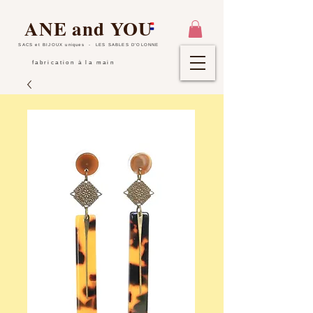
ANE and YOU
SACS et BIJOUX uniques
- LES SABLES D'OLONNE
fabrication à la main