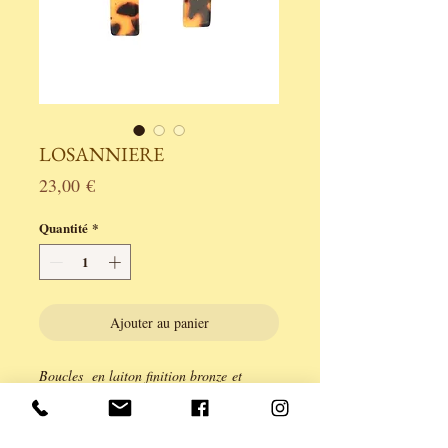
LOSANNIERE
Prix
23,00 €
Quantité
*
Ajouter au panier
Boucles en laiton finition bronze et
perles.
Légèreté et prestance affirmer pour cet
ensemble d'acrylique écaille et de laiton,