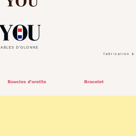
d YOU
SABLES D'OLONNE
fabrication à
Boucles d'oreille
Bracelet