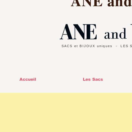
ANE an
SACS et BIJOUX uniques
- LES 
Accueil
Les Sacs