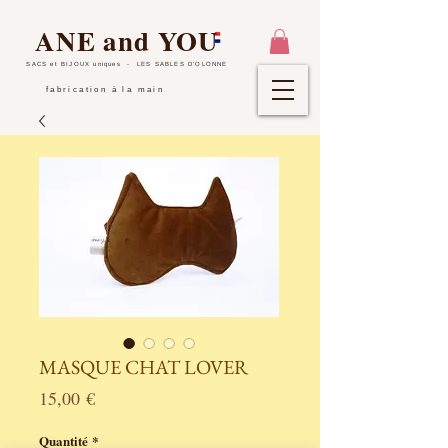
ANE and YOU
SACS et BIJOUX uniques
- LES SABLES D'OLONNE
fabrication à la main
MASQUE CHAT LOVER
Prix
15,00 €
Quantité
*