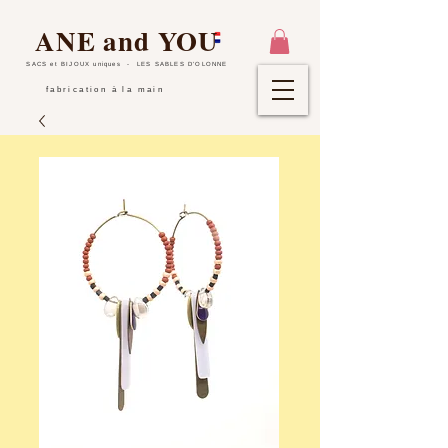
ANE and YOU
SACS et BIJOUX uniques
- LES SABLES D'OLONNE
fabrication à la main