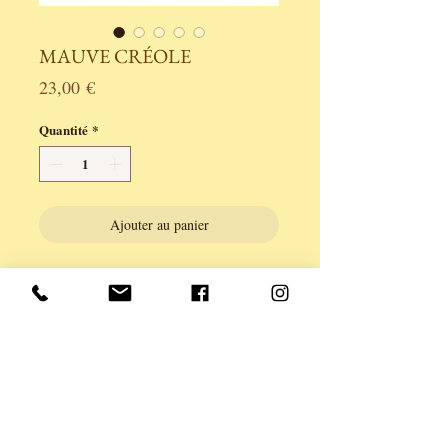
MAUVE CRÉOLE
Prix
23,00 €
Quantité
*
Ajouter au panier
Créoles en laiton finition bronze et
amulette.
Légèreté et couleur pour cet ensemble de
perles variées et acrylique.
longueur 4,5CM.
Série limitée à 2 exemplaires.
Création ANE & YOU, garantie sans