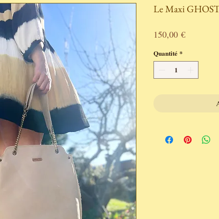
Le Maxi GHOS
Prix
150,00 €
Quantité
*
A