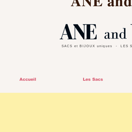
ANE an
SACS et BIJOUX uniques
- LES 
Accueil
Les Sacs