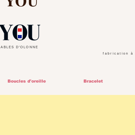
d YOU
SABLES D'OLONNE
fabrication à
Boucles d'oreille
Bracelet