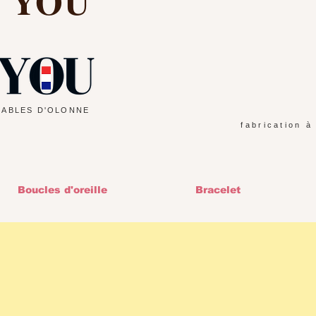
d YOU
SABLES D'OLONNE
fabrication à
Boucles d'oreille
Bracelet