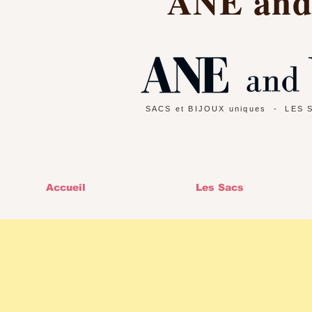
ANE an
SACS et BIJOUX uniques
- LES 
Accueil
Les Sacs