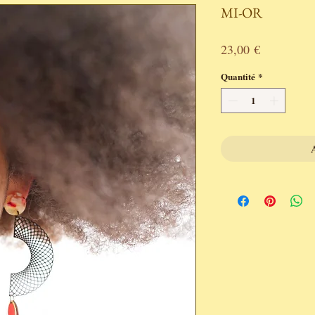
MI-OR
Prix
23,00 €
Quantité
*
A