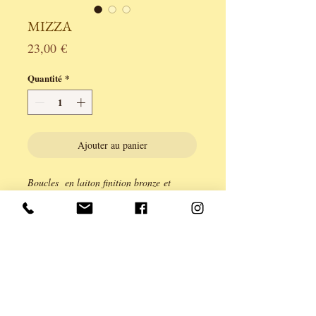
MIZZA
Prix
23,00 €
Quantité
*
Ajouter au panier
Boucles en laiton finition bronze et
perles.
Légèreté et élégance pour cet ensemble de
laiton et nacre noire intense.
Fermoir créole.
longueur 6,5cm.
Série limitée à 2 exemplaires.
Création ANE & YOU, garantie sans