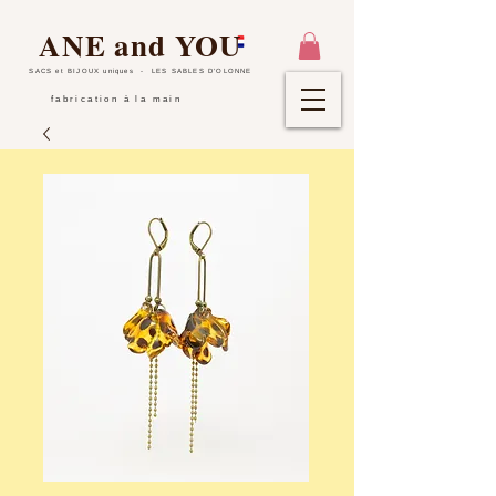
ANE and YOU
SACS et BIJOUX uniques
- LES SABLES D'OLONNE
fabrication à la main