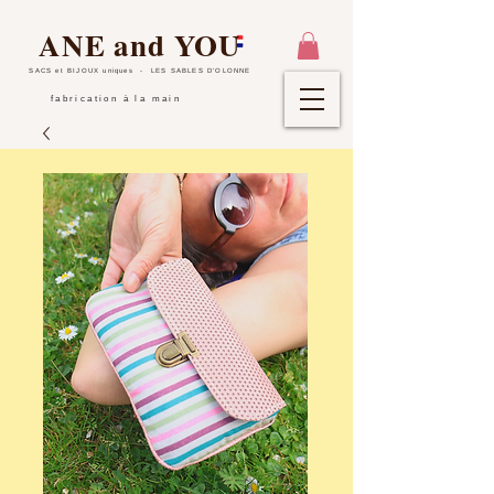
ANE and YOU
SACS et BIJOUX uniques
- LES SABLES D'OLONNE
fabrication à la main