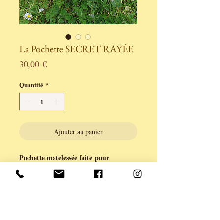
La Pochette SECRET RAYÉE
Prix
30,00 €
Quantité
*
Ajouter au panier
Pochette matelessée faite pour
acceuillir et protèger vos petits trésors...
et secrets.
entièrement confectionnée à la main, dans
mon atelier aux Sables d'Olonne.
Tissus en liberty aux