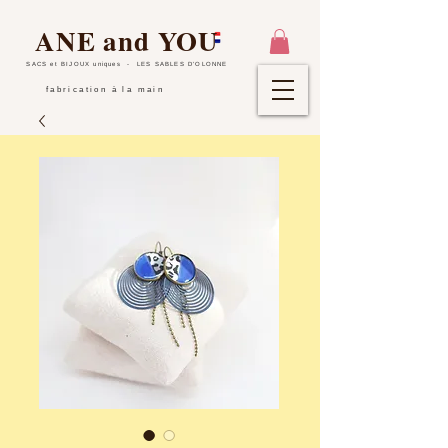
ANE and YOU
SACS et BIJOUX uniques
- LES SABLES D'OLONNE
fabrication à la main