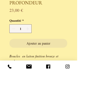
PROFONDEUR
Prix
23,00 €
Quantité
*
Ajouter au panier
Boucles en laiton finition bronze et
perles.
Légèreté et élégance pour cet ensemble de
laiton et cabochon décoré.
Fermoir créole.
longueur 4,5cm.
Série limitée à 1exemplaire unique.
Création ANE & YOU, garantie sans
cadium Plomb, nickel.