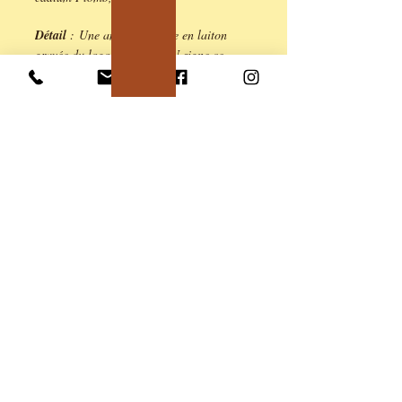
Détail
: Une amulette ronde en laiton
gravée du logo ANE & YOU signe ce
bijou.
Longueur 4cm, plus les chainettes.
Un accessoire lumineux et confortable,
parfait pour apporter une touche colorée.
Entretien
: Pour conserver l'éclat de vos
boucles d'oreilles, il est recommandé
d'éviter le contact direct et prolongé avec
l'eau, les parfums et les produits
cosmétiques.
Conçu en édition limitée, chaque création
est unique et seuls 2 exemplaires sont
disponibles.