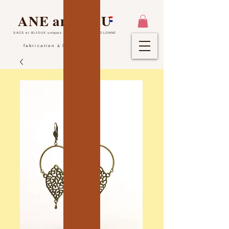
ANE and YOU
SACS et BIJOUX uniques
- LES SABLES D'OLONNE
fabrication à la main