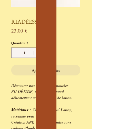
RIADÉESSE
Prix
23,00 €
Quantité
*
Ajouter au panier
Découvrez nos magnifiques boucles
RIADÉESSE, un bijou artisanal
délicatement conçu à partir de laiton.
Matériaux
: Créoles en métal Laiton,
reconnue pour sa douceur.
Création ANE & YOU, garantie sans
cadium Plomb, nickel.