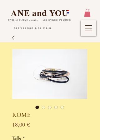
ANE and YOU
SACS et BIJOUX uniques
- LES SABLES D'OLONNE
fabrication à la main
ROME
Prix
18,00 €
Taille
*