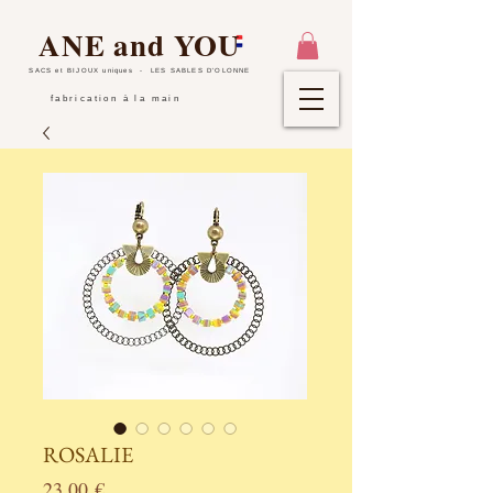
ANE and YOU
SACS et BIJOUX uniques
- LES SABLES D'OLONNE
fabrication à la main
ROSALIE
Prix
23,00 €