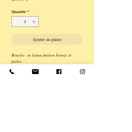
Quantité
*
Ajouter au panier
Boucles en laiton finition bronze et
perles.
Légèreté et couleur intense pour cet
ensemble de laiton et de perles cubiques.
Fermoir dormeuse.
longueur 5cm.
Série limitée à 2 exemplaires.
Création ANE & YOU, garantie sans
cadium Plomb, nickel.