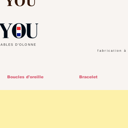
d YOU
SABLES D'OLONNE
fabrication à
Boucles d'oreille
Bracelet