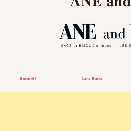
ANE an
SACS et BIJOUX uniques
- LES 
Accueil
Les Sacs