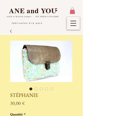
ANE and YOU
SACS et BIJOUX uniques
- LES SABLES D'OLONNE
fabrication à la main
STÉPHANIE
Prix
30,00 €
Quantité
*