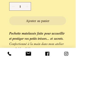
Ajouter au panier
Pochette matelassée faite pour accueillir
et protèger vos petits trésors... et secrets.
Confectionné à la main dans mon atelier
aux Sables d'Olonne.
Chaque pochette est une création unique
de ANE & YOU.
Tissu liberty, rabat en dain
pailleté et interieur en coton assorti.
Coloris mélangé douceur et charme
assuré.
largeur totale 18 cm et hauteur 12 cm.