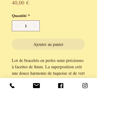
Prix
40,00 €
Quantité
*
Ajouter au panier
Lot de bracelets en perles semi-précieuses
à facettes de 8mm. La superposition créé
une douce harmonie de tuquoise et de vert
bouteuille sur perles à facettes.
Bracelets séparables, montés sur un lien
élastique et ornés d'une amulette.
A porter en accumulation ou en
solitaire.... à chacun son style.
Série limitée.
Création ANE & YOU, garantie sans