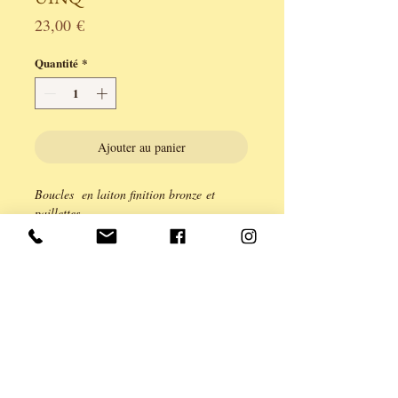
Prix
23,00 €
Quantité
*
Ajouter au panier
Boucles en laiton finition bronze et
paillettes.
Légèreté et couleur pour cet ensemble de
laiton et en brillance.
Fermoir dormeuse.
longueur 4,5cm.
Série limitée à 2 exemplaires.
Création ANE & YOU, garantie sans
cadium Plomb, nickel.