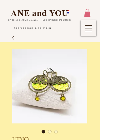
ANE and YOU
SACS et BIJOUX uniques
- LES SABLES D'OLONNE
fabrication à la main
UINQ